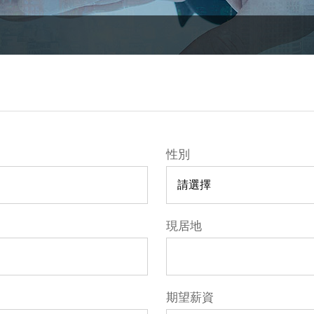
性別
現居地
期望薪資