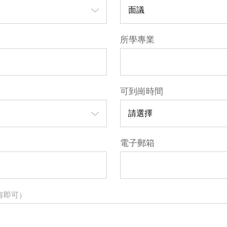
所學專業
可到崗時間
電子郵箱
容即可）