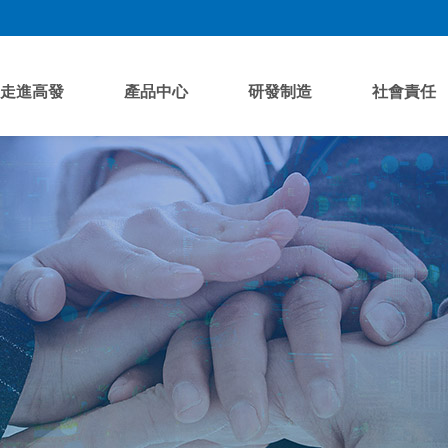
走進高發
產品中心
研發制造
社會責任