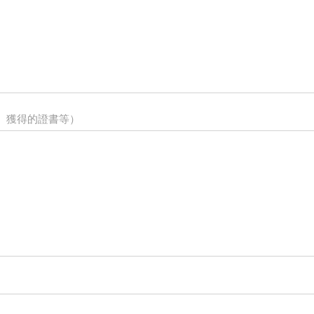
、獲得的證書等）