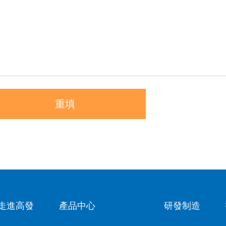
重填
走進高發
產品中心
研發制造